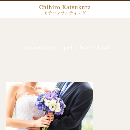
nice wedding bouquet in bride’s hand