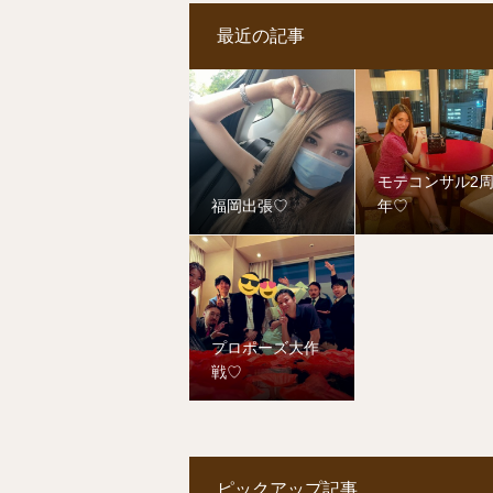
最近の記事
モテコンサル2
福岡出張♡
年♡
プロポーズ大作
戦♡
ピックアップ記事