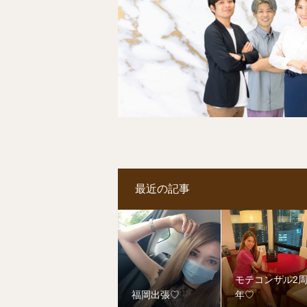
最近の記事
モテコンサル2
福岡出張♡
年♡