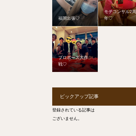
モテコンサル2
福岡出張♡
年♡
プロポーズ大作
戦♡
ピックアップ記事
登録されている記事は
ございません。